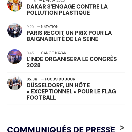
11:18
— DAKAR 2026
DAKAR S'ENGAGE CONTRE LA
POLLUTION PLASTIQUE
9:20
— NATATION
PARIS REÇOIT UN PRIX POUR LA
BAIGNABILITÉ DE LA SEINE
8:45
— CANOË-KAYAK
L'INDE ORGANISERA LE CONGRÈS
2028
05.08
— FOCUS DU JOUR
DÜSSELDORF, UN HÔTE
« EXCEPTIONNEL » POUR LE FLAG
FOOTBALL
05.08
— LUGE
LE RÊVE DE VOIR LA LUGE ALPINE
<
>
COMMUNIQUÉS DE PRESSE
AUX JO « N'EST PAS FINI »