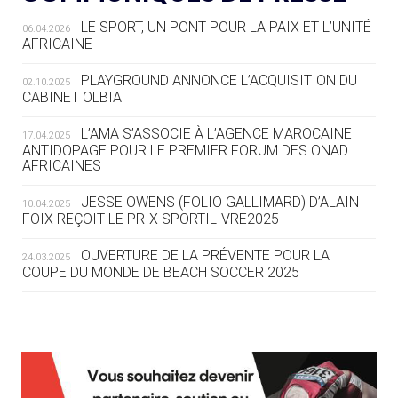
LE SPORT, UN PONT POUR LA PAIX ET L’UNITÉ
06.04.2026
05.08
— TIR À L'ARC
AFRICAINE
DES MONDIAUX À BRISBANE SUR LA
ROUTE DES JO 2032
PLAYGROUND ANNONCE L’ACQUISITION DU
02.10.2025
CABINET OLBIA
05.08
— ALPES FRANÇAISES 2030
LE VILLAGE OLYMPIQUE DES ARAVIS
L’AMA S’ASSOCIE À L’AGENCE MAROCAINE
17.04.2025
SE DESSINE
ANTIDOPAGE POUR LE PREMIER FORUM DES ONAD
AFRICAINES
04.08
— FOCUS DU JOUR
JESSE OWENS (FOLIO GALLIMARD) D’ALAIN
10.04.2025
LE COJOP A TROUVÉ SON VILLAGE
FOIX REÇOIT LE PRIX SPORTILIVRE2025
OLYMPIQUE LYONNAIS
OUVERTURE DE LA PRÉVENTE POUR LA
24.03.2025
COUPE DU MONDE DE BEACH SOCCER 2025
04.08
— ALLEMAGNE
« L'ALLEMAGNE PEUT DÉMONTRER
COMMENT ORGANISER DES JO
RESPONSABLES »
L’AMA FÉLICITE RICHARD POUND ET VALÉRIE
24.03.2025
FOURNEYRON, RÉCOMPENSÉS DE L’ORDRE OLYMPIQUE
L’AMA RECHERCHE DES HÔTES POUR LES
13.03.2025
04.08
— ESCRIME
RÉUNIONS DU CONSEIL DE FONDATION ET DU COMITÉ