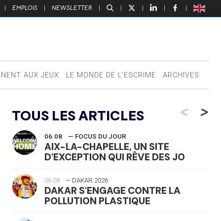
|
EMPLOIS
|
NEWSLETTER
|
|
|
|
|
NNENT AUX JEUX
LE MONDE DE L’ESCRIME
ARCHIVES
<
>
TOUS LES ARTICLES
06.08
— FOCUS DU JOUR
AIX-LA-CHAPELLE, UN SITE
D'EXCEPTION QUI RÊVE DES JO
06.08
— DAKAR 2026
DAKAR S'ENGAGE CONTRE LA
POLLUTION PLASTIQUE