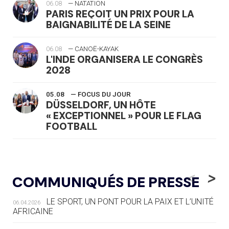
06.08
— NATATION
PARIS REÇOIT UN PRIX POUR LA
BAIGNABILITÉ DE LA SEINE
06.08
— CANOË-KAYAK
L'INDE ORGANISERA LE CONGRÈS
2028
05.08
— FOCUS DU JOUR
DÜSSELDORF, UN HÔTE
« EXCEPTIONNEL » POUR LE FLAG
FOOTBALL
05.08
— LUGE
LE RÊVE DE VOIR LA LUGE ALPINE
<
>
COMMUNIQUÉS DE PRESSE
AUX JO « N'EST PAS FINI »
LE SPORT, UN PONT POUR LA PAIX ET L’UNITÉ
06.04.2026
05.08
— TIR À L'ARC
AFRICAINE
DES MONDIAUX À BRISBANE SUR LA
ROUTE DES JO 2032