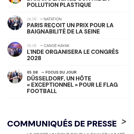
POLLUTION PLASTIQUE
06.08
— NATATION
PARIS REÇOIT UN PRIX POUR LA
BAIGNABILITÉ DE LA SEINE
06.08
— CANOË-KAYAK
L'INDE ORGANISERA LE CONGRÈS
2028
05.08
— FOCUS DU JOUR
DÜSSELDORF, UN HÔTE
« EXCEPTIONNEL » POUR LE FLAG
FOOTBALL
05.08
— LUGE
LE RÊVE DE VOIR LA LUGE ALPINE
<
>
COMMUNIQUÉS DE PRESSE
AUX JO « N'EST PAS FINI »