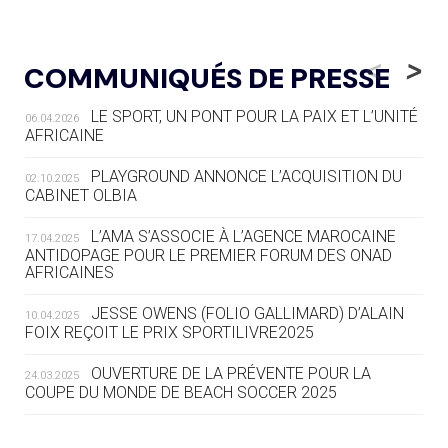
05.08
— LUGE
LE RÊVE DE VOIR LA LUGE ALPINE
<
>
COMMUNIQUÉS DE PRESSE
AUX JO « N'EST PAS FINI »
LE SPORT, UN PONT POUR LA PAIX ET L’UNITÉ
06.04.2026
05.08
— TIR À L'ARC
AFRICAINE
DES MONDIAUX À BRISBANE SUR LA
ROUTE DES JO 2032
PLAYGROUND ANNONCE L’ACQUISITION DU
02.10.2025
CABINET OLBIA
05.08
— ALPES FRANÇAISES 2030
LE VILLAGE OLYMPIQUE DES ARAVIS
L’AMA S’ASSOCIE À L’AGENCE MAROCAINE
17.04.2025
SE DESSINE
ANTIDOPAGE POUR LE PREMIER FORUM DES ONAD
AFRICAINES
04.08
— FOCUS DU JOUR
JESSE OWENS (FOLIO GALLIMARD) D’ALAIN
10.04.2025
LE COJOP A TROUVÉ SON VILLAGE
FOIX REÇOIT LE PRIX SPORTILIVRE2025
OLYMPIQUE LYONNAIS
OUVERTURE DE LA PRÉVENTE POUR LA
24.03.2025
COUPE DU MONDE DE BEACH SOCCER 2025
04.08
— ALLEMAGNE
« L'ALLEMAGNE PEUT DÉMONTRER
COMMENT ORGANISER DES JO