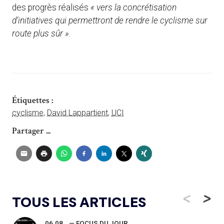
des progrès réalisés
« vers la concrétisation
d’initiatives qui permettront de rendre le cyclisme sur
route plus sûr »
.
Étiquettes :
cyclisme
,
David Lappartient
,
UCI
Partager ...
<
>
TOUS LES ARTICLES
06.08
— FOCUS DU JOUR