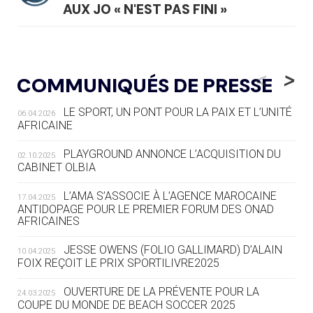
AUX JO « N'EST PAS FINI »
05.08
— TIR À L'ARC
DES MONDIAUX À BRISBANE SUR LA
<
>
COMMUNIQUÉS DE PRESSE
ROUTE DES JO 2032
LE SPORT, UN PONT POUR LA PAIX ET L’UNITÉ
06.04.2026
05.08
— ALPES FRANÇAISES 2030
AFRICAINE
LE VILLAGE OLYMPIQUE DES ARAVIS
SE DESSINE
PLAYGROUND ANNONCE L’ACQUISITION DU
02.10.2025
CABINET OLBIA
04.08
— FOCUS DU JOUR
LE COJOP A TROUVÉ SON VILLAGE
L’AMA S’ASSOCIE À L’AGENCE MAROCAINE
17.04.2025
OLYMPIQUE LYONNAIS
ANTIDOPAGE POUR LE PREMIER FORUM DES ONAD
AFRICAINES
04.08
— ALLEMAGNE
JESSE OWENS (FOLIO GALLIMARD) D’ALAIN
10.04.2025
« L'ALLEMAGNE PEUT DÉMONTRER
FOIX REÇOIT LE PRIX SPORTILIVRE2025
COMMENT ORGANISER DES JO
RESPONSABLES »
OUVERTURE DE LA PRÉVENTE POUR LA
24.03.2025
COUPE DU MONDE DE BEACH SOCCER 2025