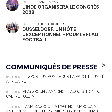
06.08
— CANOË-KAYAK
L'INDE ORGANISERA LE CONGRÈS
2028
05.08
— FOCUS DU JOUR
DÜSSELDORF, UN HÔTE
« EXCEPTIONNEL » POUR LE FLAG
FOOTBALL
05.08
— LUGE
LE RÊVE DE VOIR LA LUGE ALPINE
<
>
COMMUNIQUÉS DE PRESSE
AUX JO « N'EST PAS FINI »
LE SPORT, UN PONT POUR LA PAIX ET L’UNITÉ
06.04.2026
05.08
— TIR À L'ARC
AFRICAINE
DES MONDIAUX À BRISBANE SUR LA
ROUTE DES JO 2032
PLAYGROUND ANNONCE L’ACQUISITION DU
02.10.2025
CABINET OLBIA
05.08
— ALPES FRANÇAISES 2030
LE VILLAGE OLYMPIQUE DES ARAVIS
L’AMA S’ASSOCIE À L’AGENCE MAROCAINE
17.04.2025
SE DESSINE
ANTIDOPAGE POUR LE PREMIER FORUM DES ONAD