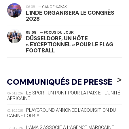
06.08
— CANOË-KAYAK
L'INDE ORGANISERA LE CONGRÈS
2028
05.08
— FOCUS DU JOUR
DÜSSELDORF, UN HÔTE
« EXCEPTIONNEL » POUR LE FLAG
FOOTBALL
05.08
— LUGE
LE RÊVE DE VOIR LA LUGE ALPINE
<
>
COMMUNIQUÉS DE PRESSE
AUX JO « N'EST PAS FINI »
LE SPORT, UN PONT POUR LA PAIX ET L’UNITÉ
06.04.2026
05.08
— TIR À L'ARC
AFRICAINE
DES MONDIAUX À BRISBANE SUR LA
ROUTE DES JO 2032
PLAYGROUND ANNONCE L’ACQUISITION DU
02.10.2025
CABINET OLBIA
05.08
— ALPES FRANÇAISES 2030
LE VILLAGE OLYMPIQUE DES ARAVIS
L’AMA S’ASSOCIE À L’AGENCE MAROCAINE
17.04.2025