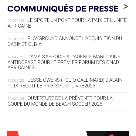
LE RÊVE DE VOIR LA LUGE ALPINE
<
>
COMMUNIQUÉS DE PRESSE
AUX JO « N'EST PAS FINI »
LE SPORT, UN PONT POUR LA PAIX ET L’UNITÉ
06.04.2026
05.08
— TIR À L'ARC
AFRICAINE
DES MONDIAUX À BRISBANE SUR LA
ROUTE DES JO 2032
PLAYGROUND ANNONCE L’ACQUISITION DU
02.10.2025
CABINET OLBIA
05.08
— ALPES FRANÇAISES 2030
LE VILLAGE OLYMPIQUE DES ARAVIS
L’AMA S’ASSOCIE À L’AGENCE MAROCAINE
17.04.2025
SE DESSINE
ANTIDOPAGE POUR LE PREMIER FORUM DES ONAD
AFRICAINES
04.08
— FOCUS DU JOUR
JESSE OWENS (FOLIO GALLIMARD) D’ALAIN
10.04.2025
LE COJOP A TROUVÉ SON VILLAGE
FOIX REÇOIT LE PRIX SPORTILIVRE2025
OLYMPIQUE LYONNAIS
OUVERTURE DE LA PRÉVENTE POUR LA
24.03.2025
COUPE DU MONDE DE BEACH SOCCER 2025
04.08
— ALLEMAGNE
« L'ALLEMAGNE PEUT DÉMONTRER
COMMENT ORGANISER DES JO
RESPONSABLES »
L’AMA FÉLICITE RICHARD POUND ET VALÉRIE
24.03.2025
FOURNEYRON, RÉCOMPENSÉS DE L’ORDRE OLYMPIQUE