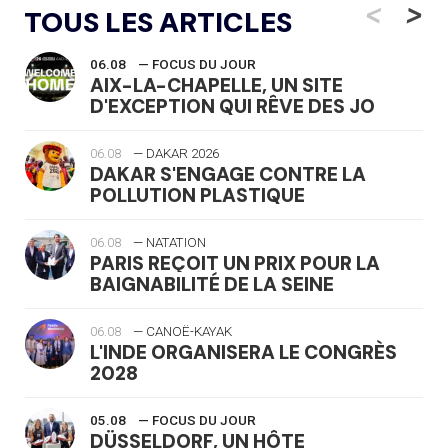
<
>
TOUS LES ARTICLES
06.08
— FOCUS DU JOUR
AIX-LA-CHAPELLE, UN SITE
D'EXCEPTION QUI RÊVE DES JO
06.08
— DAKAR 2026
DAKAR S'ENGAGE CONTRE LA
POLLUTION PLASTIQUE
06.08
— NATATION
PARIS REÇOIT UN PRIX POUR LA
BAIGNABILITÉ DE LA SEINE
06.08
— CANOË-KAYAK
L'INDE ORGANISERA LE CONGRÈS
2028
05.08
— FOCUS DU JOUR
DÜSSELDORF, UN HÔTE