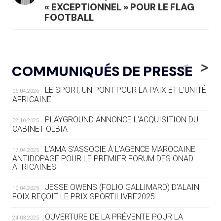
« EXCEPTIONNEL » POUR LE FLAG
FOOTBALL
05.08
— LUGE
LE RÊVE DE VOIR LA LUGE ALPINE
<
>
COMMUNIQUÉS DE PRESSE
AUX JO « N'EST PAS FINI »
LE SPORT, UN PONT POUR LA PAIX ET L’UNITÉ
06.04.2026
05.08
— TIR À L'ARC
AFRICAINE
DES MONDIAUX À BRISBANE SUR LA
ROUTE DES JO 2032
PLAYGROUND ANNONCE L’ACQUISITION DU
02.10.2025
CABINET OLBIA
05.08
— ALPES FRANÇAISES 2030
LE VILLAGE OLYMPIQUE DES ARAVIS
L’AMA S’ASSOCIE À L’AGENCE MAROCAINE
17.04.2025
SE DESSINE
ANTIDOPAGE POUR LE PREMIER FORUM DES ONAD
AFRICAINES
04.08
— FOCUS DU JOUR
JESSE OWENS (FOLIO GALLIMARD) D’ALAIN
10.04.2025
LE COJOP A TROUVÉ SON VILLAGE
FOIX REÇOIT LE PRIX SPORTILIVRE2025
OLYMPIQUE LYONNAIS
OUVERTURE DE LA PRÉVENTE POUR LA
24.03.2025