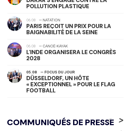
DAKAR S'ENGAGE CONTRE LA
POLLUTION PLASTIQUE
06.08
— NATATION
PARIS REÇOIT UN PRIX POUR LA
BAIGNABILITÉ DE LA SEINE
06.08
— CANOË-KAYAK
L'INDE ORGANISERA LE CONGRÈS
2028
05.08
— FOCUS DU JOUR
DÜSSELDORF, UN HÔTE
« EXCEPTIONNEL » POUR LE FLAG
FOOTBALL
05.08
— LUGE
LE RÊVE DE VOIR LA LUGE ALPINE
<
>
COMMUNIQUÉS DE PRESSE
AUX JO « N'EST PAS FINI »