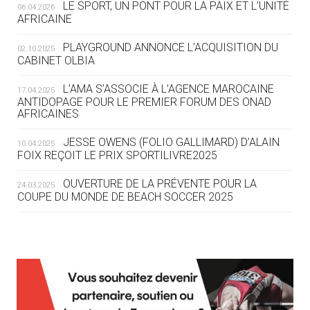
LE SPORT, UN PONT POUR LA PAIX ET L’UNITÉ
06.04.2026
05.08
— TIR À L'ARC
AFRICAINE
DES MONDIAUX À BRISBANE SUR LA
ROUTE DES JO 2032
PLAYGROUND ANNONCE L’ACQUISITION DU
02.10.2025
CABINET OLBIA
05.08
— ALPES FRANÇAISES 2030
LE VILLAGE OLYMPIQUE DES ARAVIS
L’AMA S’ASSOCIE À L’AGENCE MAROCAINE
17.04.2025
SE DESSINE
ANTIDOPAGE POUR LE PREMIER FORUM DES ONAD
AFRICAINES
04.08
— FOCUS DU JOUR
JESSE OWENS (FOLIO GALLIMARD) D’ALAIN
10.04.2025
LE COJOP A TROUVÉ SON VILLAGE
FOIX REÇOIT LE PRIX SPORTILIVRE2025
OLYMPIQUE LYONNAIS
OUVERTURE DE LA PRÉVENTE POUR LA
24.03.2025
COUPE DU MONDE DE BEACH SOCCER 2025
04.08
— ALLEMAGNE
« L'ALLEMAGNE PEUT DÉMONTRER
COMMENT ORGANISER DES JO
RESPONSABLES »
L’AMA FÉLICITE RICHARD POUND ET VALÉRIE
24.03.2025
FOURNEYRON, RÉCOMPENSÉS DE L’ORDRE OLYMPIQUE
L’AMA RECHERCHE DES HÔTES POUR LES
13.03.2025
04.08
— ESCRIME
RÉUNIONS DU CONSEIL DE FONDATION ET DU COMITÉ
LA FIE LANCE LES GRANDES
EXÉCUTIF