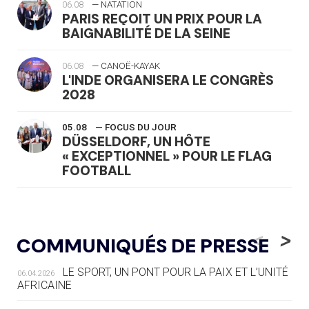
06.08
— NATATION
PARIS REÇOIT UN PRIX POUR LA
BAIGNABILITÉ DE LA SEINE
06.08
— CANOË-KAYAK
L'INDE ORGANISERA LE CONGRÈS
2028
05.08
— FOCUS DU JOUR
DÜSSELDORF, UN HÔTE
« EXCEPTIONNEL » POUR LE FLAG
FOOTBALL
05.08
— LUGE
LE RÊVE DE VOIR LA LUGE ALPINE
<
>
COMMUNIQUÉS DE PRESSE
AUX JO « N'EST PAS FINI »
LE SPORT, UN PONT POUR LA PAIX ET L’UNITÉ
06.04.2026
05.08
— TIR À L'ARC
AFRICAINE
DES MONDIAUX À BRISBANE SUR LA
ROUTE DES JO 2032