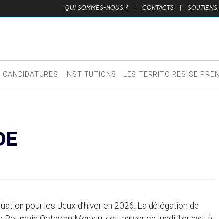
QUI SOMMES-NOUS ?
|
CONTACTS
|
SOUTIENS
CANDIDATURES
INSTITUTIONS
LES TERRITOIRES SE PRE
DE
aluation pour les Jeux d’hiver en 2026. La délégation de
Roumain Octavian Morariu, doit arriver ce lundi 1er avril à