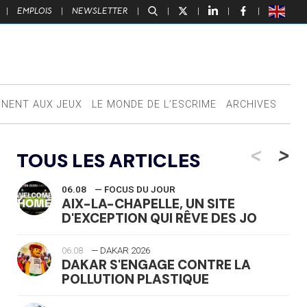
|
EMPLOIS
|
NEWSLETTER
|
|
|
|
|
NNENT AUX JEUX
LE MONDE DE L’ESCRIME
ARCHIVES
<
>
TOUS LES ARTICLES
06.08
— FOCUS DU JOUR
AIX-LA-CHAPELLE, UN SITE
D'EXCEPTION QUI RÊVE DES JO
06.08
— DAKAR 2026
DAKAR S'ENGAGE CONTRE LA
POLLUTION PLASTIQUE