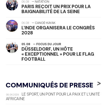
06.08
— NATATION
PARIS REÇOIT UN PRIX POUR LA
BAIGNABILITÉ DE LA SEINE
06.08
— CANOË-KAYAK
L'INDE ORGANISERA LE CONGRÈS
2028
05.08
— FOCUS DU JOUR
DÜSSELDORF, UN HÔTE
« EXCEPTIONNEL » POUR LE FLAG
FOOTBALL
05.08
— LUGE
LE RÊVE DE VOIR LA LUGE ALPINE
<
>
COMMUNIQUÉS DE PRESSE
AUX JO « N'EST PAS FINI »
LE SPORT, UN PONT POUR LA PAIX ET L’UNITÉ
06.04.2026
05.08
— TIR À L'ARC
AFRICAINE
DES MONDIAUX À BRISBANE SUR LA
ROUTE DES JO 2032