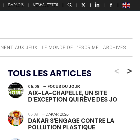
|
EMPLOIS
|
NEWSLETTER
|
|
|
|
|
NNENT AUX JEUX
LE MONDE DE L’ESCRIME
ARCHIVES
<
>
TOUS LES ARTICLES
06.08
— FOCUS DU JOUR
AIX-LA-CHAPELLE, UN SITE
D'EXCEPTION QUI RÊVE DES JO
06.08
— DAKAR 2026
DAKAR S'ENGAGE CONTRE LA
POLLUTION PLASTIQUE