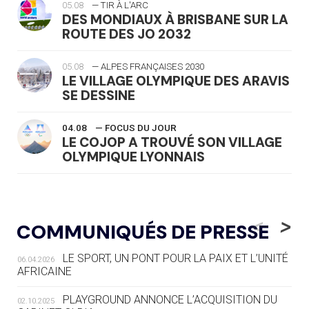
05.08
— TIR À L'ARC
DES MONDIAUX À BRISBANE SUR LA
ROUTE DES JO 2032
05.08
— ALPES FRANÇAISES 2030
LE VILLAGE OLYMPIQUE DES ARAVIS
SE DESSINE
04.08
— FOCUS DU JOUR
LE COJOP A TROUVÉ SON VILLAGE
OLYMPIQUE LYONNAIS
04.08
— ALLEMAGNE
« L'ALLEMAGNE PEUT DÉMONTRER
<
>
COMMUNIQUÉS DE PRESSE
COMMENT ORGANISER DES JO
RESPONSABLES »
LE SPORT, UN PONT POUR LA PAIX ET L’UNITÉ
06.04.2026
AFRICAINE
04.08
— ESCRIME
LA FIE LANCE LES GRANDES
PLAYGROUND ANNONCE L’ACQUISITION DU
02.10.2025
MANŒUVRES EN VUE DES JO