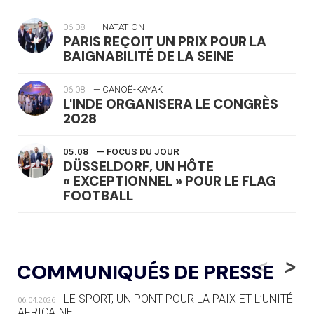
06.08
— NATATION
PARIS REÇOIT UN PRIX POUR LA
BAIGNABILITÉ DE LA SEINE
06.08
— CANOË-KAYAK
L'INDE ORGANISERA LE CONGRÈS
2028
05.08
— FOCUS DU JOUR
DÜSSELDORF, UN HÔTE
« EXCEPTIONNEL » POUR LE FLAG
FOOTBALL
05.08
— LUGE
LE RÊVE DE VOIR LA LUGE ALPINE
<
>
COMMUNIQUÉS DE PRESSE
AUX JO « N'EST PAS FINI »
LE SPORT, UN PONT POUR LA PAIX ET L’UNITÉ
06.04.2026
05.08
— TIR À L'ARC
AFRICAINE