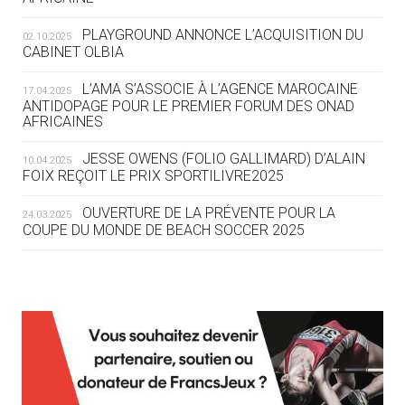
DES MONDIAUX À BRISBANE SUR LA
ROUTE DES JO 2032
PLAYGROUND ANNONCE L’ACQUISITION DU
02.10.2025
CABINET OLBIA
05.08
— ALPES FRANÇAISES 2030
LE VILLAGE OLYMPIQUE DES ARAVIS
L’AMA S’ASSOCIE À L’AGENCE MAROCAINE
17.04.2025
SE DESSINE
ANTIDOPAGE POUR LE PREMIER FORUM DES ONAD
AFRICAINES
04.08
— FOCUS DU JOUR
JESSE OWENS (FOLIO GALLIMARD) D’ALAIN
10.04.2025
LE COJOP A TROUVÉ SON VILLAGE
FOIX REÇOIT LE PRIX SPORTILIVRE2025
OLYMPIQUE LYONNAIS
OUVERTURE DE LA PRÉVENTE POUR LA
24.03.2025
COUPE DU MONDE DE BEACH SOCCER 2025
04.08
— ALLEMAGNE
« L'ALLEMAGNE PEUT DÉMONTRER
COMMENT ORGANISER DES JO
RESPONSABLES »
L’AMA FÉLICITE RICHARD POUND ET VALÉRIE
24.03.2025
FOURNEYRON, RÉCOMPENSÉS DE L’ORDRE OLYMPIQUE
L’AMA RECHERCHE DES HÔTES POUR LES
13.03.2025
04.08
— ESCRIME
RÉUNIONS DU CONSEIL DE FONDATION ET DU COMITÉ
LA FIE LANCE LES GRANDES
EXÉCUTIF
MANŒUVRES EN VUE DES JO