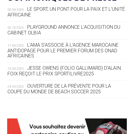
LE SPORT, UN PONT POUR LA PAIX ET L’UNITÉ
06.04.2026
05.08
— TIR À L'ARC
AFRICAINE
DES MONDIAUX À BRISBANE SUR LA
ROUTE DES JO 2032
PLAYGROUND ANNONCE L’ACQUISITION DU
02.10.2025
CABINET OLBIA
05.08
— ALPES FRANÇAISES 2030
LE VILLAGE OLYMPIQUE DES ARAVIS
L’AMA S’ASSOCIE À L’AGENCE MAROCAINE
17.04.2025
SE DESSINE
ANTIDOPAGE POUR LE PREMIER FORUM DES ONAD
AFRICAINES
04.08
— FOCUS DU JOUR
JESSE OWENS (FOLIO GALLIMARD) D’ALAIN
10.04.2025
LE COJOP A TROUVÉ SON VILLAGE
FOIX REÇOIT LE PRIX SPORTILIVRE2025
OLYMPIQUE LYONNAIS
OUVERTURE DE LA PRÉVENTE POUR LA
24.03.2025
COUPE DU MONDE DE BEACH SOCCER 2025
04.08
— ALLEMAGNE
« L'ALLEMAGNE PEUT DÉMONTRER
COMMENT ORGANISER DES JO
RESPONSABLES »
L’AMA FÉLICITE RICHARD POUND ET VALÉRIE
24.03.2025
FOURNEYRON, RÉCOMPENSÉS DE L’ORDRE OLYMPIQUE
L’AMA RECHERCHE DES HÔTES POUR LES
13.03.2025
04.08
— ESCRIME
RÉUNIONS DU CONSEIL DE FONDATION ET DU COMITÉ