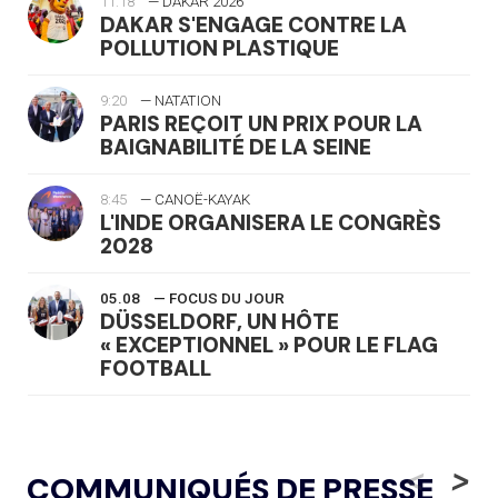
11:18
— DAKAR 2026
DAKAR S'ENGAGE CONTRE LA
POLLUTION PLASTIQUE
9:20
— NATATION
PARIS REÇOIT UN PRIX POUR LA
BAIGNABILITÉ DE LA SEINE
8:45
— CANOË-KAYAK
L'INDE ORGANISERA LE CONGRÈS
2028
05.08
— FOCUS DU JOUR
DÜSSELDORF, UN HÔTE
« EXCEPTIONNEL » POUR LE FLAG
FOOTBALL
05.08
— LUGE
LE RÊVE DE VOIR LA LUGE ALPINE
<
>
COMMUNIQUÉS DE PRESSE
AUX JO « N'EST PAS FINI »