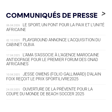
05.08
— LUGE
LE RÊVE DE VOIR LA LUGE ALPINE
<
>
COMMUNIQUÉS DE PRESSE
AUX JO « N'EST PAS FINI »
LE SPORT, UN PONT POUR LA PAIX ET L’UNITÉ
06.04.2026
05.08
— TIR À L'ARC
AFRICAINE
DES MONDIAUX À BRISBANE SUR LA
ROUTE DES JO 2032
PLAYGROUND ANNONCE L’ACQUISITION DU
02.10.2025
CABINET OLBIA
05.08
— ALPES FRANÇAISES 2030
LE VILLAGE OLYMPIQUE DES ARAVIS
L’AMA S’ASSOCIE À L’AGENCE MAROCAINE
17.04.2025
SE DESSINE
ANTIDOPAGE POUR LE PREMIER FORUM DES ONAD
AFRICAINES
04.08
— FOCUS DU JOUR
JESSE OWENS (FOLIO GALLIMARD) D’ALAIN
10.04.2025
LE COJOP A TROUVÉ SON VILLAGE
FOIX REÇOIT LE PRIX SPORTILIVRE2025
OLYMPIQUE LYONNAIS
OUVERTURE DE LA PRÉVENTE POUR LA
24.03.2025
COUPE DU MONDE DE BEACH SOCCER 2025
04.08
— ALLEMAGNE
« L'ALLEMAGNE PEUT DÉMONTRER
COMMENT ORGANISER DES JO
RESPONSABLES »
L’AMA FÉLICITE RICHARD POUND ET VALÉRIE
24.03.2025