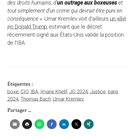
des droits humains, d’
un outrage aux boxeuses
et
tout simplement d’un crime qui devrait être puni en
conséquence »
. Umar Kremlev voit d’ailleurs
un allié
en Donald Trump
, estimant que le décret
récemment signé aux États-Unis valide la position
de l’IBA.
Étiquettes :
boxe
,
CIO
,
IBA
,
Imane Khelif
,
JO 2024
,
Justice
,
paris
2024
,
Thomas Bach
,
Umar Kremlev
Partager ...