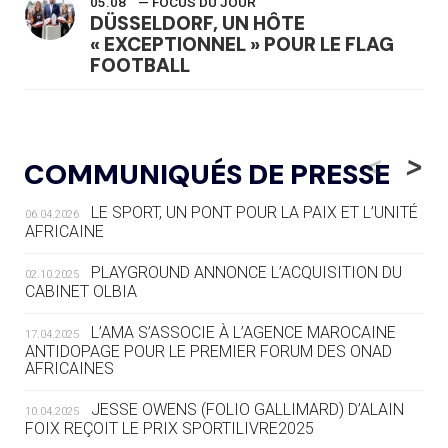
05.08
— FOCUS DU JOUR
DÜSSELDORF, UN HÔTE
« EXCEPTIONNEL » POUR LE FLAG
FOOTBALL
05.08
— LUGE
LE RÊVE DE VOIR LA LUGE ALPINE
<
>
COMMUNIQUÉS DE PRESSE
AUX JO « N'EST PAS FINI »
LE SPORT, UN PONT POUR LA PAIX ET L’UNITÉ
06.04.2026
05.08
— TIR À L'ARC
AFRICAINE
DES MONDIAUX À BRISBANE SUR LA
ROUTE DES JO 2032
PLAYGROUND ANNONCE L’ACQUISITION DU
02.10.2025
CABINET OLBIA
05.08
— ALPES FRANÇAISES 2030
LE VILLAGE OLYMPIQUE DES ARAVIS
L’AMA S’ASSOCIE À L’AGENCE MAROCAINE
17.04.2025
SE DESSINE
ANTIDOPAGE POUR LE PREMIER FORUM DES ONAD
AFRICAINES
04.08
— FOCUS DU JOUR
JESSE OWENS (FOLIO GALLIMARD) D’ALAIN
10.04.2025
LE COJOP A TROUVÉ SON VILLAGE
FOIX REÇOIT LE PRIX SPORTILIVRE2025
OLYMPIQUE LYONNAIS