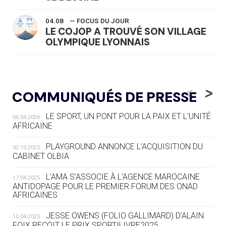
04.08
— FOCUS DU JOUR
LE COJOP A TROUVÉ SON VILLAGE
OLYMPIQUE LYONNAIS
04.08
— ALLEMAGNE
« L'ALLEMAGNE PEUT DÉMONTRER
<
>
COMMUNIQUÉS DE PRESSE
COMMENT ORGANISER DES JO
RESPONSABLES »
LE SPORT, UN PONT POUR LA PAIX ET L’UNITÉ
06.04.2026
AFRICAINE
04.08
— ESCRIME
LA FIE LANCE LES GRANDES
PLAYGROUND ANNONCE L’ACQUISITION DU
02.10.2025
MANŒUVRES EN VUE DES JO
CABINET OLBIA
04.08
— DAKAR 2026
L’AMA S’ASSOCIE À L’AGENCE MAROCAINE
17.04.2025
DES FRESQUES CÉLÈBRENT LES JOJ
ANTIDOPAGE POUR LE PREMIER FORUM DES ONAD
AFRICAINES
03.08
—
JESSE OWENS (FOLIO GALLIMARD) D’ALAIN
10.04.2025
« PARIS 2024 M'A INSPIRÉ POUR
FOIX REÇOIT LE PRIX SPORTILIVRE2025