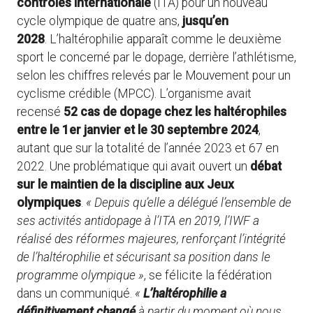
contrôles internationale
(ITA) pour un nouveau
cycle olympique de quatre ans,
jusqu’en
2028
. L’haltérophilie apparaît comme le deuxième
sport le concerné par le dopage, derrière l’athlétisme,
selon les chiffres relevés par le Mouvement pour un
cyclisme crédible (MPCC). L’organisme avait
recensé
52 cas de dopage chez les haltérophiles
entre le 1er janvier et le 30 septembre 2024
,
autant que sur la totalité de l’année 2023 et 67 en
2022. Une problématique qui avait ouvert un
débat
sur le maintien de la discipline aux Jeux
olympiques
.
« Depuis qu’elle a délégué l’ensemble de
ses activités antidopage à l’ITA en 2019, l’IWF a
réalisé des réformes majeures, renforçant l’intégrité
de l’haltérophilie et sécurisant sa position dans le
programme olympique »
, se félicite la fédération
dans un communiqué.
«
L’haltérophilie a
définitivement changé
à partir du moment où nous