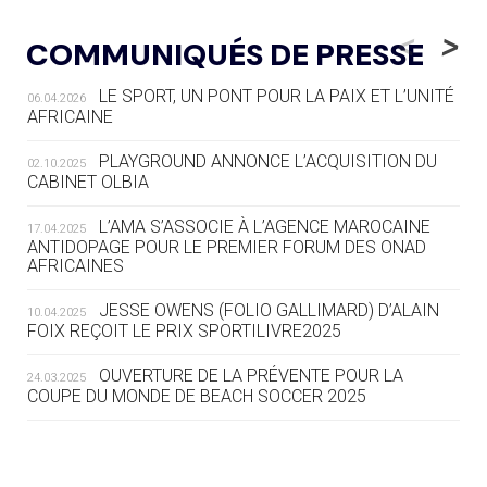
05.08
— LUGE
LE RÊVE DE VOIR LA LUGE ALPINE
<
>
COMMUNIQUÉS DE PRESSE
AUX JO « N'EST PAS FINI »
LE SPORT, UN PONT POUR LA PAIX ET L’UNITÉ
06.04.2026
05.08
— TIR À L'ARC
AFRICAINE
DES MONDIAUX À BRISBANE SUR LA
ROUTE DES JO 2032
PLAYGROUND ANNONCE L’ACQUISITION DU
02.10.2025
CABINET OLBIA
05.08
— ALPES FRANÇAISES 2030
LE VILLAGE OLYMPIQUE DES ARAVIS
L’AMA S’ASSOCIE À L’AGENCE MAROCAINE
17.04.2025
SE DESSINE
ANTIDOPAGE POUR LE PREMIER FORUM DES ONAD
AFRICAINES
04.08
— FOCUS DU JOUR
JESSE OWENS (FOLIO GALLIMARD) D’ALAIN
10.04.2025
LE COJOP A TROUVÉ SON VILLAGE
FOIX REÇOIT LE PRIX SPORTILIVRE2025
OLYMPIQUE LYONNAIS
OUVERTURE DE LA PRÉVENTE POUR LA
24.03.2025
COUPE DU MONDE DE BEACH SOCCER 2025
04.08
— ALLEMAGNE
« L'ALLEMAGNE PEUT DÉMONTRER
COMMENT ORGANISER DES JO
RESPONSABLES »
L’AMA FÉLICITE RICHARD POUND ET VALÉRIE
24.03.2025
FOURNEYRON, RÉCOMPENSÉS DE L’ORDRE OLYMPIQUE