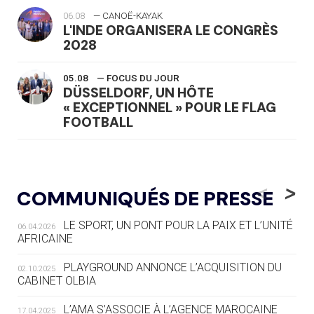
06.08
— CANOË-KAYAK
L'INDE ORGANISERA LE CONGRÈS
2028
05.08
— FOCUS DU JOUR
DÜSSELDORF, UN HÔTE
« EXCEPTIONNEL » POUR LE FLAG
FOOTBALL
05.08
— LUGE
LE RÊVE DE VOIR LA LUGE ALPINE
<
>
COMMUNIQUÉS DE PRESSE
AUX JO « N'EST PAS FINI »
LE SPORT, UN PONT POUR LA PAIX ET L’UNITÉ
06.04.2026
05.08
— TIR À L'ARC
AFRICAINE
DES MONDIAUX À BRISBANE SUR LA
ROUTE DES JO 2032
PLAYGROUND ANNONCE L’ACQUISITION DU
02.10.2025
CABINET OLBIA
05.08
— ALPES FRANÇAISES 2030
LE VILLAGE OLYMPIQUE DES ARAVIS
L’AMA S’ASSOCIE À L’AGENCE MAROCAINE
17.04.2025