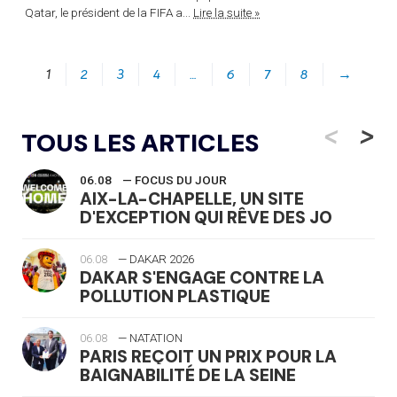
Qatar, le président de la FIFA a...
Lire la suite »
1
2
3
4
…
6
7
8
→
<
>
TOUS LES ARTICLES
06.08
— FOCUS DU JOUR
AIX-LA-CHAPELLE, UN SITE
D'EXCEPTION QUI RÊVE DES JO
06.08
— DAKAR 2026
DAKAR S'ENGAGE CONTRE LA
POLLUTION PLASTIQUE
06.08
— NATATION
PARIS REÇOIT UN PRIX POUR LA
BAIGNABILITÉ DE LA SEINE