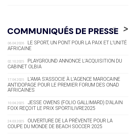
05.08
— LUGE
LE RÊVE DE VOIR LA LUGE ALPINE
<
>
COMMUNIQUÉS DE PRESSE
AUX JO « N'EST PAS FINI »
LE SPORT, UN PONT POUR LA PAIX ET L’UNITÉ
06.04.2026
05.08
— TIR À L'ARC
AFRICAINE
DES MONDIAUX À BRISBANE SUR LA
ROUTE DES JO 2032
PLAYGROUND ANNONCE L’ACQUISITION DU
02.10.2025
CABINET OLBIA
05.08
— ALPES FRANÇAISES 2030
LE VILLAGE OLYMPIQUE DES ARAVIS
L’AMA S’ASSOCIE À L’AGENCE MAROCAINE
17.04.2025
SE DESSINE
ANTIDOPAGE POUR LE PREMIER FORUM DES ONAD
AFRICAINES
04.08
— FOCUS DU JOUR
JESSE OWENS (FOLIO GALLIMARD) D’ALAIN
10.04.2025
LE COJOP A TROUVÉ SON VILLAGE
FOIX REÇOIT LE PRIX SPORTILIVRE2025
OLYMPIQUE LYONNAIS
OUVERTURE DE LA PRÉVENTE POUR LA
24.03.2025
COUPE DU MONDE DE BEACH SOCCER 2025
04.08
— ALLEMAGNE
« L'ALLEMAGNE PEUT DÉMONTRER