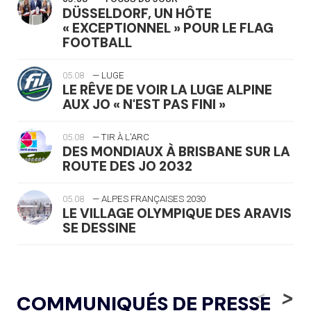
DÜSSELDORF, UN HÔTE
« EXCEPTIONNEL » POUR LE FLAG
FOOTBALL
05.08
— LUGE
LE RÊVE DE VOIR LA LUGE ALPINE
AUX JO « N'EST PAS FINI »
05.08
— TIR À L'ARC
DES MONDIAUX À BRISBANE SUR LA
ROUTE DES JO 2032
05.08
— ALPES FRANÇAISES 2030
LE VILLAGE OLYMPIQUE DES ARAVIS
SE DESSINE
04.08
— FOCUS DU JOUR
LE COJOP A TROUVÉ SON VILLAGE
<
>
COMMUNIQUÉS DE PRESSE
OLYMPIQUE LYONNAIS