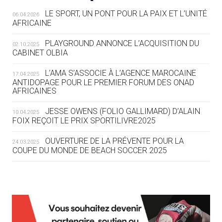
LE SPORT, UN PONT POUR LA PAIX ET L’UNITÉ
06.04.2026
04.08
— ALLEMAGNE
AFRICAINE
« L'ALLEMAGNE PEUT DÉMONTRER
COMMENT ORGANISER DES JO
PLAYGROUND ANNONCE L’ACQUISITION DU
02.10.2025
RESPONSABLES »
CABINET OLBIA
04.08
— ESCRIME
L’AMA S’ASSOCIE À L’AGENCE MAROCAINE
17.04.2025
LA FIE LANCE LES GRANDES
ANTIDOPAGE POUR LE PREMIER FORUM DES ONAD
AFRICAINES
MANŒUVRES EN VUE DES JO
JESSE OWENS (FOLIO GALLIMARD) D’ALAIN
10.04.2025
04.08
— DAKAR 2026
FOIX REÇOIT LE PRIX SPORTILIVRE2025
DES FRESQUES CÉLÈBRENT LES JOJ
OUVERTURE DE LA PRÉVENTE POUR LA
24.03.2025
COUPE DU MONDE DE BEACH SOCCER 2025
03.08
—
« PARIS 2024 M'A INSPIRÉ POUR
CRÉER UN PERSONNAGE »
L’AMA FÉLICITE RICHARD POUND ET VALÉRIE
24.03.2025
FOURNEYRON, RÉCOMPENSÉS DE L’ORDRE OLYMPIQUE
03.08
— CROATIE
L’AMA RECHERCHE DES HÔTES POUR LES
13.03.2025
JOSIP VARVODIC ÉLU PRÉSIDENT
RÉUNIONS DU CONSEIL DE FONDATION ET DU COMITÉ