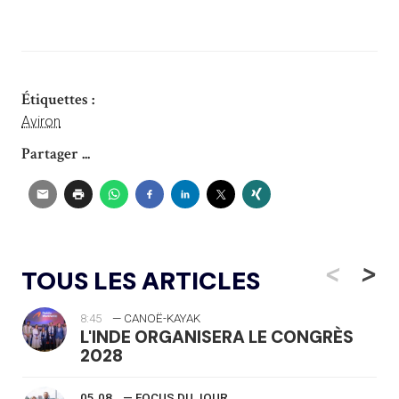
Étiquettes :
Aviron
Partager ...
<
>
TOUS LES ARTICLES
8:45
— CANOË-KAYAK
L'INDE ORGANISERA LE CONGRÈS
2028
05.08
— FOCUS DU JOUR