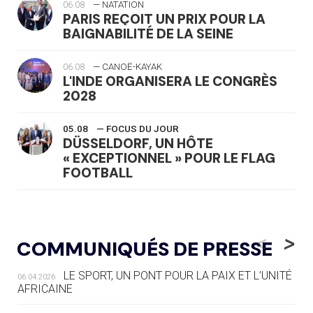
06.08
— NATATION
PARIS REÇOIT UN PRIX POUR LA
BAIGNABILITÉ DE LA SEINE
06.08
— CANOË-KAYAK
L'INDE ORGANISERA LE CONGRÈS
2028
05.08
— FOCUS DU JOUR
DÜSSELDORF, UN HÔTE
« EXCEPTIONNEL » POUR LE FLAG
FOOTBALL
05.08
— LUGE
LE RÊVE DE VOIR LA LUGE ALPINE
<
>
COMMUNIQUÉS DE PRESSE
AUX JO « N'EST PAS FINI »
LE SPORT, UN PONT POUR LA PAIX ET L’UNITÉ
06.04.2026
05.08
— TIR À L'ARC
AFRICAINE
DES MONDIAUX À BRISBANE SUR LA
ROUTE DES JO 2032