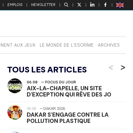
|
EMPLOIS
|
NEWSLETTER
|
|
|
|
|
NNENT AUX JEUX
LE MONDE DE L’ESCRIME
ARCHIVES
<
>
TOUS LES ARTICLES
06.08
— FOCUS DU JOUR
AIX-LA-CHAPELLE, UN SITE
D'EXCEPTION QUI RÊVE DES JO
06.08
— DAKAR 2026
DAKAR S'ENGAGE CONTRE LA
POLLUTION PLASTIQUE