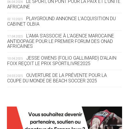
LE SPORT, UN PONT POUR LA PAIX ET L’UNITÉ
06.04.2026
05.08
— TIR À L'ARC
AFRICAINE
DES MONDIAUX À BRISBANE SUR LA
ROUTE DES JO 2032
PLAYGROUND ANNONCE L’ACQUISITION DU
02.10.2025
CABINET OLBIA
05.08
— ALPES FRANÇAISES 2030
LE VILLAGE OLYMPIQUE DES ARAVIS
L’AMA S’ASSOCIE À L’AGENCE MAROCAINE
17.04.2025
SE DESSINE
ANTIDOPAGE POUR LE PREMIER FORUM DES ONAD
AFRICAINES
04.08
— FOCUS DU JOUR
JESSE OWENS (FOLIO GALLIMARD) D’ALAIN
10.04.2025
LE COJOP A TROUVÉ SON VILLAGE
FOIX REÇOIT LE PRIX SPORTILIVRE2025
OLYMPIQUE LYONNAIS
OUVERTURE DE LA PRÉVENTE POUR LA
24.03.2025
COUPE DU MONDE DE BEACH SOCCER 2025
04.08
— ALLEMAGNE
« L'ALLEMAGNE PEUT DÉMONTRER
COMMENT ORGANISER DES JO
RESPONSABLES »
L’AMA FÉLICITE RICHARD POUND ET VALÉRIE
24.03.2025
FOURNEYRON, RÉCOMPENSÉS DE L’ORDRE OLYMPIQUE
L’AMA RECHERCHE DES HÔTES POUR LES
13.03.2025
04.08
— ESCRIME
RÉUNIONS DU CONSEIL DE FONDATION ET DU COMITÉ
LA FIE LANCE LES GRANDES
EXÉCUTIF