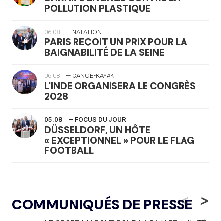
POLLUTION PLASTIQUE
06.08
— NATATION
PARIS REÇOIT UN PRIX POUR LA
BAIGNABILITÉ DE LA SEINE
06.08
— CANOË-KAYAK
L'INDE ORGANISERA LE CONGRÈS
2028
05.08
— FOCUS DU JOUR
DÜSSELDORF, UN HÔTE
« EXCEPTIONNEL » POUR LE FLAG
FOOTBALL
05.08
— LUGE
LE RÊVE DE VOIR LA LUGE ALPINE
<
>
COMMUNIQUÉS DE PRESSE
AUX JO « N'EST PAS FINI »