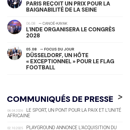
PARIS REÇOIT UN PRIX POUR LA
BAIGNABILITÉ DE LA SEINE
06.08
— CANOË-KAYAK
L'INDE ORGANISERA LE CONGRÈS
2028
05.08
— FOCUS DU JOUR
DÜSSELDORF, UN HÔTE
« EXCEPTIONNEL » POUR LE FLAG
FOOTBALL
05.08
— LUGE
LE RÊVE DE VOIR LA LUGE ALPINE
<
>
COMMUNIQUÉS DE PRESSE
AUX JO « N'EST PAS FINI »
LE SPORT, UN PONT POUR LA PAIX ET L’UNITÉ
06.04.2026
05.08
— TIR À L'ARC
AFRICAINE
DES MONDIAUX À BRISBANE SUR LA
ROUTE DES JO 2032
PLAYGROUND ANNONCE L’ACQUISITION DU
02.10.2025