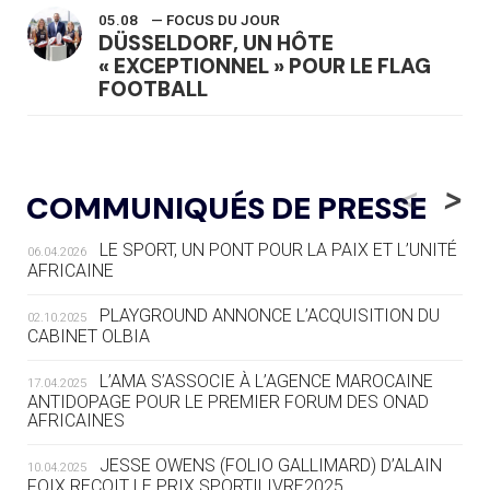
05.08
— FOCUS DU JOUR
DÜSSELDORF, UN HÔTE
« EXCEPTIONNEL » POUR LE FLAG
FOOTBALL
05.08
— LUGE
LE RÊVE DE VOIR LA LUGE ALPINE
<
>
COMMUNIQUÉS DE PRESSE
AUX JO « N'EST PAS FINI »
LE SPORT, UN PONT POUR LA PAIX ET L’UNITÉ
06.04.2026
05.08
— TIR À L'ARC
AFRICAINE
DES MONDIAUX À BRISBANE SUR LA
ROUTE DES JO 2032
PLAYGROUND ANNONCE L’ACQUISITION DU
02.10.2025
CABINET OLBIA
05.08
— ALPES FRANÇAISES 2030
LE VILLAGE OLYMPIQUE DES ARAVIS
L’AMA S’ASSOCIE À L’AGENCE MAROCAINE
17.04.2025
SE DESSINE
ANTIDOPAGE POUR LE PREMIER FORUM DES ONAD
AFRICAINES
04.08
— FOCUS DU JOUR
JESSE OWENS (FOLIO GALLIMARD) D’ALAIN
10.04.2025
LE COJOP A TROUVÉ SON VILLAGE
FOIX REÇOIT LE PRIX SPORTILIVRE2025