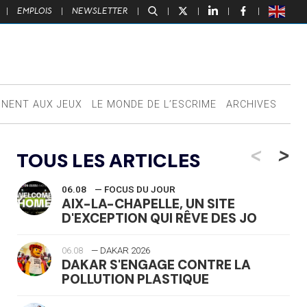
|
EMPLOIS
|
NEWSLETTER
|
|
|
|
|
NNENT AUX JEUX
LE MONDE DE L’ESCRIME
ARCHIVES
<
>
TOUS LES ARTICLES
06.08
— FOCUS DU JOUR
AIX-LA-CHAPELLE, UN SITE
D'EXCEPTION QUI RÊVE DES JO
06.08
— DAKAR 2026
DAKAR S'ENGAGE CONTRE LA
POLLUTION PLASTIQUE