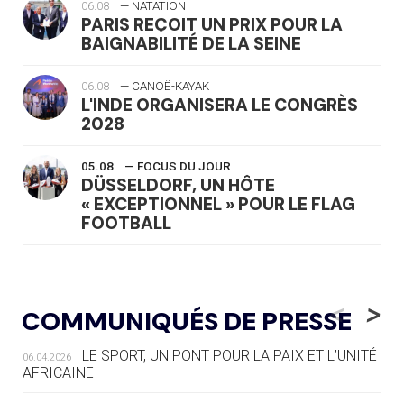
06.08
— NATATION
PARIS REÇOIT UN PRIX POUR LA
BAIGNABILITÉ DE LA SEINE
06.08
— CANOË-KAYAK
L'INDE ORGANISERA LE CONGRÈS
2028
05.08
— FOCUS DU JOUR
DÜSSELDORF, UN HÔTE
« EXCEPTIONNEL » POUR LE FLAG
FOOTBALL
05.08
— LUGE
LE RÊVE DE VOIR LA LUGE ALPINE
<
>
COMMUNIQUÉS DE PRESSE
AUX JO « N'EST PAS FINI »
LE SPORT, UN PONT POUR LA PAIX ET L’UNITÉ
06.04.2026
05.08
— TIR À L'ARC
AFRICAINE
DES MONDIAUX À BRISBANE SUR LA
ROUTE DES JO 2032