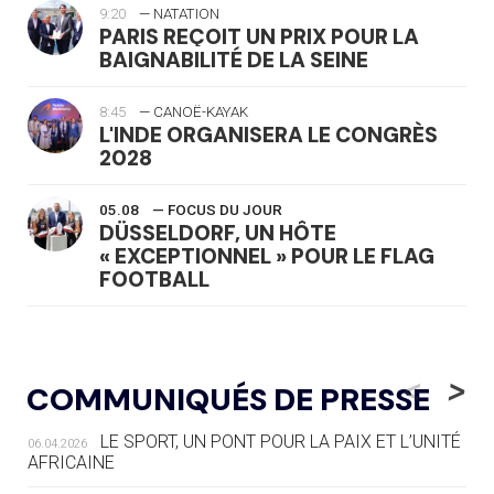
9:20
— NATATION
PARIS REÇOIT UN PRIX POUR LA
BAIGNABILITÉ DE LA SEINE
8:45
— CANOË-KAYAK
L'INDE ORGANISERA LE CONGRÈS
2028
05.08
— FOCUS DU JOUR
DÜSSELDORF, UN HÔTE
« EXCEPTIONNEL » POUR LE FLAG
FOOTBALL
05.08
— LUGE
LE RÊVE DE VOIR LA LUGE ALPINE
<
>
COMMUNIQUÉS DE PRESSE
AUX JO « N'EST PAS FINI »
LE SPORT, UN PONT POUR LA PAIX ET L’UNITÉ
06.04.2026
05.08
— TIR À L'ARC
AFRICAINE
DES MONDIAUX À BRISBANE SUR LA