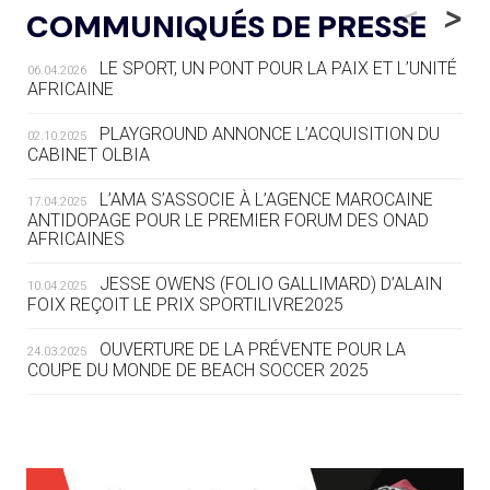
LE RÊVE DE VOIR LA LUGE ALPINE
<
>
COMMUNIQUÉS DE PRESSE
AUX JO « N'EST PAS FINI »
LE SPORT, UN PONT POUR LA PAIX ET L’UNITÉ
06.04.2026
05.08
— TIR À L'ARC
AFRICAINE
DES MONDIAUX À BRISBANE SUR LA
ROUTE DES JO 2032
PLAYGROUND ANNONCE L’ACQUISITION DU
02.10.2025
CABINET OLBIA
05.08
— ALPES FRANÇAISES 2030
LE VILLAGE OLYMPIQUE DES ARAVIS
L’AMA S’ASSOCIE À L’AGENCE MAROCAINE
17.04.2025
SE DESSINE
ANTIDOPAGE POUR LE PREMIER FORUM DES ONAD
AFRICAINES
04.08
— FOCUS DU JOUR
JESSE OWENS (FOLIO GALLIMARD) D’ALAIN
10.04.2025
LE COJOP A TROUVÉ SON VILLAGE
FOIX REÇOIT LE PRIX SPORTILIVRE2025
OLYMPIQUE LYONNAIS
OUVERTURE DE LA PRÉVENTE POUR LA
24.03.2025
COUPE DU MONDE DE BEACH SOCCER 2025
04.08
— ALLEMAGNE
« L'ALLEMAGNE PEUT DÉMONTRER
COMMENT ORGANISER DES JO
RESPONSABLES »
L’AMA FÉLICITE RICHARD POUND ET VALÉRIE
24.03.2025
FOURNEYRON, RÉCOMPENSÉS DE L’ORDRE OLYMPIQUE