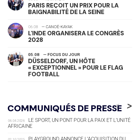
PARIS REÇOIT UN PRIX POUR LA
BAIGNABILITÉ DE LA SEINE
06.08
— CANOË-KAYAK
L'INDE ORGANISERA LE CONGRÈS
2028
05.08
— FOCUS DU JOUR
DÜSSELDORF, UN HÔTE
« EXCEPTIONNEL » POUR LE FLAG
FOOTBALL
05.08
— LUGE
LE RÊVE DE VOIR LA LUGE ALPINE
<
>
COMMUNIQUÉS DE PRESSE
AUX JO « N'EST PAS FINI »
LE SPORT, UN PONT POUR LA PAIX ET L’UNITÉ
06.04.2026
05.08
— TIR À L'ARC
AFRICAINE
DES MONDIAUX À BRISBANE SUR LA
ROUTE DES JO 2032
PLAYGROUND ANNONCE L’ACQUISITION DU
02.10.2025