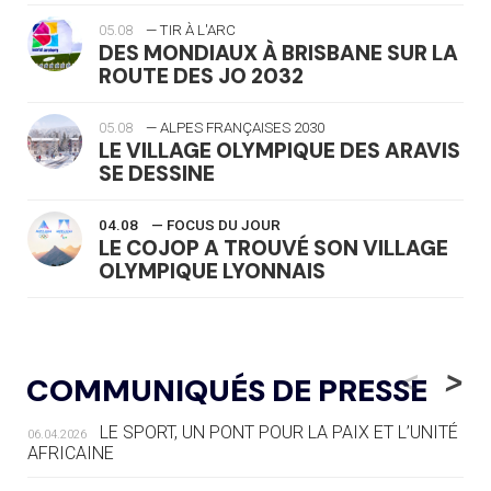
05.08
— TIR À L'ARC
DES MONDIAUX À BRISBANE SUR LA
ROUTE DES JO 2032
05.08
— ALPES FRANÇAISES 2030
LE VILLAGE OLYMPIQUE DES ARAVIS
SE DESSINE
04.08
— FOCUS DU JOUR
LE COJOP A TROUVÉ SON VILLAGE
OLYMPIQUE LYONNAIS
04.08
— ALLEMAGNE
« L'ALLEMAGNE PEUT DÉMONTRER
<
>
COMMUNIQUÉS DE PRESSE
COMMENT ORGANISER DES JO
RESPONSABLES »
LE SPORT, UN PONT POUR LA PAIX ET L’UNITÉ
06.04.2026
AFRICAINE
04.08
— ESCRIME
LA FIE LANCE LES GRANDES