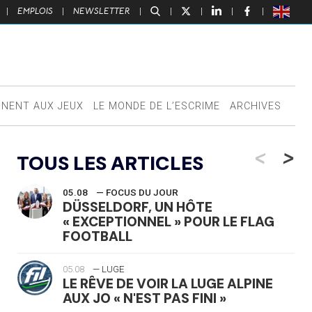
|
EMPLOIS
|
NEWSLETTER
|
|
|
|
|
NNENT AUX JEUX
LE MONDE DE L’ESCRIME
ARCHIVES
<
>
TOUS LES ARTICLES
05.08
— FOCUS DU JOUR
DÜSSELDORF, UN HÔTE
« EXCEPTIONNEL » POUR LE FLAG
FOOTBALL
05.08
— LUGE
LE RÊVE DE VOIR LA LUGE ALPINE
AUX JO « N'EST PAS FINI »