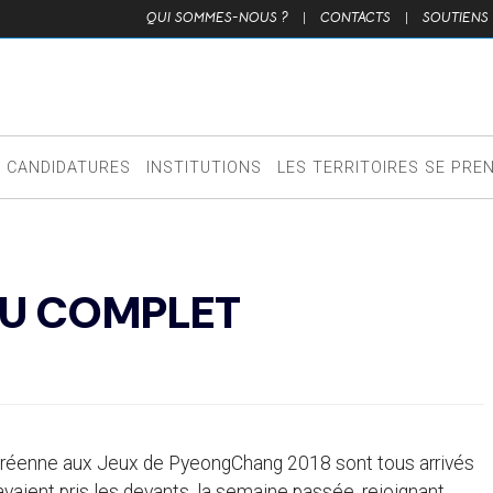
QUI SOMMES-NOUS ?
|
CONTACTS
|
SOUTIENS
CANDIDATURES
INSTITUTIONS
LES TERRITOIRES SE PRE
AU COMPLET
-coréenne aux Jeux de PyeongChang 2018 sont tous arrivés
aient pris les devants, la semaine passée, rejoignant