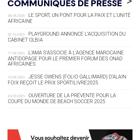
<
>
COMMUNIQUÉS DE PRESSE
AUX JO « N'EST PAS FINI »
LE SPORT, UN PONT POUR LA PAIX ET L’UNITÉ
06.04.2026
05.08
— TIR À L'ARC
AFRICAINE
DES MONDIAUX À BRISBANE SUR LA
ROUTE DES JO 2032
PLAYGROUND ANNONCE L’ACQUISITION DU
02.10.2025
CABINET OLBIA
05.08
— ALPES FRANÇAISES 2030
LE VILLAGE OLYMPIQUE DES ARAVIS
L’AMA S’ASSOCIE À L’AGENCE MAROCAINE
17.04.2025
SE DESSINE
ANTIDOPAGE POUR LE PREMIER FORUM DES ONAD
AFRICAINES
04.08
— FOCUS DU JOUR
JESSE OWENS (FOLIO GALLIMARD) D’ALAIN
10.04.2025
LE COJOP A TROUVÉ SON VILLAGE
FOIX REÇOIT LE PRIX SPORTILIVRE2025
OLYMPIQUE LYONNAIS
OUVERTURE DE LA PRÉVENTE POUR LA
24.03.2025
COUPE DU MONDE DE BEACH SOCCER 2025
04.08
— ALLEMAGNE
« L'ALLEMAGNE PEUT DÉMONTRER
COMMENT ORGANISER DES JO
RESPONSABLES »
L’AMA FÉLICITE RICHARD POUND ET VALÉRIE
24.03.2025
FOURNEYRON, RÉCOMPENSÉS DE L’ORDRE OLYMPIQUE
L’AMA RECHERCHE DES HÔTES POUR LES
13.03.2025