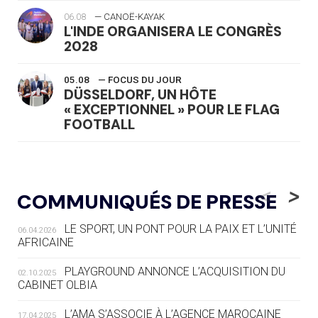
06.08
— CANOË-KAYAK
L'INDE ORGANISERA LE CONGRÈS
2028
05.08
— FOCUS DU JOUR
DÜSSELDORF, UN HÔTE
« EXCEPTIONNEL » POUR LE FLAG
FOOTBALL
05.08
— LUGE
LE RÊVE DE VOIR LA LUGE ALPINE
<
>
COMMUNIQUÉS DE PRESSE
AUX JO « N'EST PAS FINI »
LE SPORT, UN PONT POUR LA PAIX ET L’UNITÉ
06.04.2026
05.08
— TIR À L'ARC
AFRICAINE
DES MONDIAUX À BRISBANE SUR LA
ROUTE DES JO 2032
PLAYGROUND ANNONCE L’ACQUISITION DU
02.10.2025
CABINET OLBIA
05.08
— ALPES FRANÇAISES 2030
LE VILLAGE OLYMPIQUE DES ARAVIS
L’AMA S’ASSOCIE À L’AGENCE MAROCAINE
17.04.2025