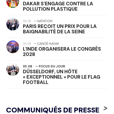
DAKAR S'ENGAGE CONTRE LA
POLLUTION PLASTIQUE
06.08
— NATATION
PARIS REÇOIT UN PRIX POUR LA
BAIGNABILITÉ DE LA SEINE
06.08
— CANOË-KAYAK
L'INDE ORGANISERA LE CONGRÈS
2028
05.08
— FOCUS DU JOUR
DÜSSELDORF, UN HÔTE
« EXCEPTIONNEL » POUR LE FLAG
FOOTBALL
05.08
— LUGE
LE RÊVE DE VOIR LA LUGE ALPINE
<
>
COMMUNIQUÉS DE PRESSE
AUX JO « N'EST PAS FINI »