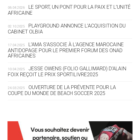
LE SPORT, UN PONT POUR LA PAIX ET L’UNITÉ
06.04.2026
05.08
— TIR À L'ARC
AFRICAINE
DES MONDIAUX À BRISBANE SUR LA
ROUTE DES JO 2032
PLAYGROUND ANNONCE L’ACQUISITION DU
02.10.2025
CABINET OLBIA
05.08
— ALPES FRANÇAISES 2030
LE VILLAGE OLYMPIQUE DES ARAVIS
L’AMA S’ASSOCIE À L’AGENCE MAROCAINE
17.04.2025
SE DESSINE
ANTIDOPAGE POUR LE PREMIER FORUM DES ONAD
AFRICAINES
04.08
— FOCUS DU JOUR
JESSE OWENS (FOLIO GALLIMARD) D’ALAIN
10.04.2025
LE COJOP A TROUVÉ SON VILLAGE
FOIX REÇOIT LE PRIX SPORTILIVRE2025
OLYMPIQUE LYONNAIS
OUVERTURE DE LA PRÉVENTE POUR LA
24.03.2025
COUPE DU MONDE DE BEACH SOCCER 2025
04.08
— ALLEMAGNE
« L'ALLEMAGNE PEUT DÉMONTRER
COMMENT ORGANISER DES JO
RESPONSABLES »
L’AMA FÉLICITE RICHARD POUND ET VALÉRIE
24.03.2025
FOURNEYRON, RÉCOMPENSÉS DE L’ORDRE OLYMPIQUE
L’AMA RECHERCHE DES HÔTES POUR LES
13.03.2025
04.08
— ESCRIME
RÉUNIONS DU CONSEIL DE FONDATION ET DU COMITÉ
LA FIE LANCE LES GRANDES