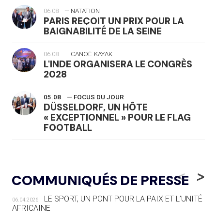
06.08
— NATATION
PARIS REÇOIT UN PRIX POUR LA
BAIGNABILITÉ DE LA SEINE
06.08
— CANOË-KAYAK
L'INDE ORGANISERA LE CONGRÈS
2028
05.08
— FOCUS DU JOUR
DÜSSELDORF, UN HÔTE
« EXCEPTIONNEL » POUR LE FLAG
FOOTBALL
05.08
— LUGE
LE RÊVE DE VOIR LA LUGE ALPINE
<
>
COMMUNIQUÉS DE PRESSE
AUX JO « N'EST PAS FINI »
LE SPORT, UN PONT POUR LA PAIX ET L’UNITÉ
06.04.2026
05.08
— TIR À L'ARC
AFRICAINE
DES MONDIAUX À BRISBANE SUR LA