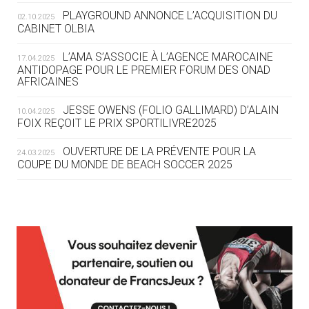
ROUTE DES JO 2032
PLAYGROUND ANNONCE L’ACQUISITION DU
02.10.2025
CABINET OLBIA
05.08
— ALPES FRANÇAISES 2030
LE VILLAGE OLYMPIQUE DES ARAVIS
L’AMA S’ASSOCIE À L’AGENCE MAROCAINE
17.04.2025
SE DESSINE
ANTIDOPAGE POUR LE PREMIER FORUM DES ONAD
AFRICAINES
04.08
— FOCUS DU JOUR
JESSE OWENS (FOLIO GALLIMARD) D’ALAIN
10.04.2025
LE COJOP A TROUVÉ SON VILLAGE
FOIX REÇOIT LE PRIX SPORTILIVRE2025
OLYMPIQUE LYONNAIS
OUVERTURE DE LA PRÉVENTE POUR LA
24.03.2025
COUPE DU MONDE DE BEACH SOCCER 2025
04.08
— ALLEMAGNE
« L'ALLEMAGNE PEUT DÉMONTRER
COMMENT ORGANISER DES JO
RESPONSABLES »
L’AMA FÉLICITE RICHARD POUND ET VALÉRIE
24.03.2025
FOURNEYRON, RÉCOMPENSÉS DE L’ORDRE OLYMPIQUE
L’AMA RECHERCHE DES HÔTES POUR LES
13.03.2025
04.08
— ESCRIME
RÉUNIONS DU CONSEIL DE FONDATION ET DU COMITÉ
LA FIE LANCE LES GRANDES
EXÉCUTIF
MANŒUVRES EN VUE DES JO
APPEL À CANDIDATURES DE L’AMA POUR LES
12.03.2025