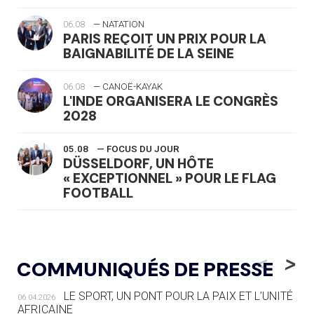
06.08
— NATATION
PARIS REÇOIT UN PRIX POUR LA
BAIGNABILITÉ DE LA SEINE
06.08
— CANOË-KAYAK
L'INDE ORGANISERA LE CONGRÈS
2028
05.08
— FOCUS DU JOUR
DÜSSELDORF, UN HÔTE
« EXCEPTIONNEL » POUR LE FLAG
FOOTBALL
05.08
— LUGE
LE RÊVE DE VOIR LA LUGE ALPINE
<
>
COMMUNIQUÉS DE PRESSE
AUX JO « N'EST PAS FINI »
LE SPORT, UN PONT POUR LA PAIX ET L’UNITÉ
06.04.2026
05.08
— TIR À L'ARC
AFRICAINE