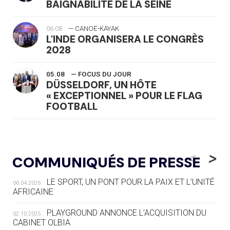
BAIGNABILITÉ DE LA SEINE
06.08
— CANOË-KAYAK
L'INDE ORGANISERA LE CONGRÈS
2028
05.08
— FOCUS DU JOUR
DÜSSELDORF, UN HÔTE
« EXCEPTIONNEL » POUR LE FLAG
FOOTBALL
05.08
— LUGE
LE RÊVE DE VOIR LA LUGE ALPINE
<
>
COMMUNIQUÉS DE PRESSE
AUX JO « N'EST PAS FINI »
LE SPORT, UN PONT POUR LA PAIX ET L’UNITÉ
06.04.2026
05.08
— TIR À L'ARC
AFRICAINE
DES MONDIAUX À BRISBANE SUR LA
ROUTE DES JO 2032
PLAYGROUND ANNONCE L’ACQUISITION DU
02.10.2025
CABINET OLBIA