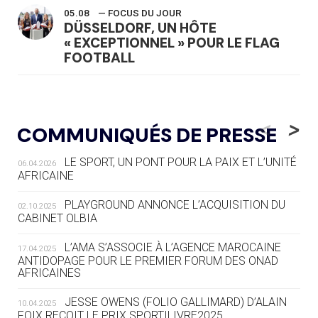
05.08
— FOCUS DU JOUR
DÜSSELDORF, UN HÔTE
« EXCEPTIONNEL » POUR LE FLAG
FOOTBALL
05.08
— LUGE
LE RÊVE DE VOIR LA LUGE ALPINE
<
>
COMMUNIQUÉS DE PRESSE
AUX JO « N'EST PAS FINI »
LE SPORT, UN PONT POUR LA PAIX ET L’UNITÉ
06.04.2026
05.08
— TIR À L'ARC
AFRICAINE
DES MONDIAUX À BRISBANE SUR LA
ROUTE DES JO 2032
PLAYGROUND ANNONCE L’ACQUISITION DU
02.10.2025
CABINET OLBIA
05.08
— ALPES FRANÇAISES 2030
LE VILLAGE OLYMPIQUE DES ARAVIS
L’AMA S’ASSOCIE À L’AGENCE MAROCAINE
17.04.2025
SE DESSINE
ANTIDOPAGE POUR LE PREMIER FORUM DES ONAD
AFRICAINES
04.08
— FOCUS DU JOUR
JESSE OWENS (FOLIO GALLIMARD) D’ALAIN
10.04.2025
LE COJOP A TROUVÉ SON VILLAGE
FOIX REÇOIT LE PRIX SPORTILIVRE2025