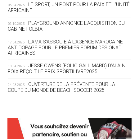
LE SPORT, UN PONT POUR LA PAIX ET L’UNITÉ
06.04.2026
05.08
— TIR À L'ARC
AFRICAINE
DES MONDIAUX À BRISBANE SUR LA
ROUTE DES JO 2032
PLAYGROUND ANNONCE L’ACQUISITION DU
02.10.2025
CABINET OLBIA
05.08
— ALPES FRANÇAISES 2030
LE VILLAGE OLYMPIQUE DES ARAVIS
L’AMA S’ASSOCIE À L’AGENCE MAROCAINE
17.04.2025
SE DESSINE
ANTIDOPAGE POUR LE PREMIER FORUM DES ONAD
AFRICAINES
04.08
— FOCUS DU JOUR
JESSE OWENS (FOLIO GALLIMARD) D’ALAIN
10.04.2025
LE COJOP A TROUVÉ SON VILLAGE
FOIX REÇOIT LE PRIX SPORTILIVRE2025
OLYMPIQUE LYONNAIS
OUVERTURE DE LA PRÉVENTE POUR LA
24.03.2025
COUPE DU MONDE DE BEACH SOCCER 2025
04.08
— ALLEMAGNE
« L'ALLEMAGNE PEUT DÉMONTRER
COMMENT ORGANISER DES JO
RESPONSABLES »
L’AMA FÉLICITE RICHARD POUND ET VALÉRIE
24.03.2025
FOURNEYRON, RÉCOMPENSÉS DE L’ORDRE OLYMPIQUE
L’AMA RECHERCHE DES HÔTES POUR LES
13.03.2025
04.08
— ESCRIME
RÉUNIONS DU CONSEIL DE FONDATION ET DU COMITÉ
LA FIE LANCE LES GRANDES
EXÉCUTIF