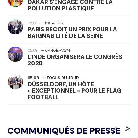
DAKAR S'ENGAGE CONTRE LA
POLLUTION PLASTIQUE
06.08
— NATATION
PARIS REÇOIT UN PRIX POUR LA
BAIGNABILITÉ DE LA SEINE
06.08
— CANOË-KAYAK
L'INDE ORGANISERA LE CONGRÈS
2028
05.08
— FOCUS DU JOUR
DÜSSELDORF, UN HÔTE
« EXCEPTIONNEL » POUR LE FLAG
FOOTBALL
05.08
— LUGE
LE RÊVE DE VOIR LA LUGE ALPINE
<
>
COMMUNIQUÉS DE PRESSE
AUX JO « N'EST PAS FINI »