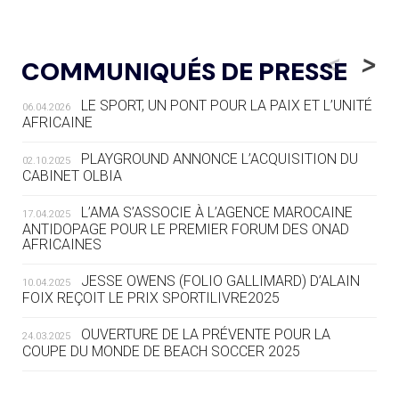
05.08
— LUGE
LE RÊVE DE VOIR LA LUGE ALPINE
<
>
COMMUNIQUÉS DE PRESSE
AUX JO « N'EST PAS FINI »
LE SPORT, UN PONT POUR LA PAIX ET L’UNITÉ
06.04.2026
05.08
— TIR À L'ARC
AFRICAINE
DES MONDIAUX À BRISBANE SUR LA
ROUTE DES JO 2032
PLAYGROUND ANNONCE L’ACQUISITION DU
02.10.2025
CABINET OLBIA
05.08
— ALPES FRANÇAISES 2030
LE VILLAGE OLYMPIQUE DES ARAVIS
L’AMA S’ASSOCIE À L’AGENCE MAROCAINE
17.04.2025
SE DESSINE
ANTIDOPAGE POUR LE PREMIER FORUM DES ONAD
AFRICAINES
04.08
— FOCUS DU JOUR
JESSE OWENS (FOLIO GALLIMARD) D’ALAIN
10.04.2025
LE COJOP A TROUVÉ SON VILLAGE
FOIX REÇOIT LE PRIX SPORTILIVRE2025
OLYMPIQUE LYONNAIS
OUVERTURE DE LA PRÉVENTE POUR LA
24.03.2025
COUPE DU MONDE DE BEACH SOCCER 2025
04.08
— ALLEMAGNE
« L'ALLEMAGNE PEUT DÉMONTRER
COMMENT ORGANISER DES JO