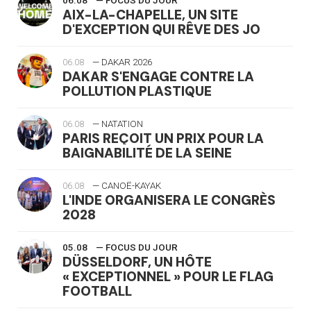
06.08
— FOCUS DU JOUR
AIX-LA-CHAPELLE, UN SITE
D'EXCEPTION QUI RÊVE DES JO
06.08
— DAKAR 2026
DAKAR S'ENGAGE CONTRE LA
POLLUTION PLASTIQUE
06.08
— NATATION
PARIS REÇOIT UN PRIX POUR LA
BAIGNABILITÉ DE LA SEINE
06.08
— CANOË-KAYAK
L'INDE ORGANISERA LE CONGRÈS
2028
05.08
— FOCUS DU JOUR
DÜSSELDORF, UN HÔTE
« EXCEPTIONNEL » POUR LE FLAG
FOOTBALL