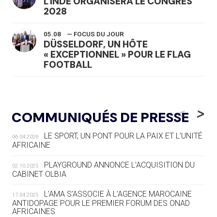
L'INDE ORGANISERA LE CONGRÈS
2028
05.08
— FOCUS DU JOUR
DÜSSELDORF, UN HÔTE
« EXCEPTIONNEL » POUR LE FLAG
FOOTBALL
05.08
— LUGE
LE RÊVE DE VOIR LA LUGE ALPINE
<
>
COMMUNIQUÉS DE PRESSE
AUX JO « N'EST PAS FINI »
LE SPORT, UN PONT POUR LA PAIX ET L’UNITÉ
06.04.2026
05.08
— TIR À L'ARC
AFRICAINE
DES MONDIAUX À BRISBANE SUR LA
ROUTE DES JO 2032
PLAYGROUND ANNONCE L’ACQUISITION DU
02.10.2025
CABINET OLBIA
05.08
— ALPES FRANÇAISES 2030
LE VILLAGE OLYMPIQUE DES ARAVIS
L’AMA S’ASSOCIE À L’AGENCE MAROCAINE
17.04.2025
SE DESSINE
ANTIDOPAGE POUR LE PREMIER FORUM DES ONAD
AFRICAINES