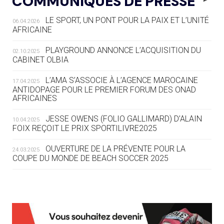
COMMUNIQUÉS DE PRESSE
AUX JO « N'EST PAS FINI »
LE SPORT, UN PONT POUR LA PAIX ET L’UNITÉ
06.04.2026
05.08
— TIR À L'ARC
AFRICAINE
DES MONDIAUX À BRISBANE SUR LA
ROUTE DES JO 2032
PLAYGROUND ANNONCE L’ACQUISITION DU
02.10.2025
CABINET OLBIA
05.08
— ALPES FRANÇAISES 2030
LE VILLAGE OLYMPIQUE DES ARAVIS
L’AMA S’ASSOCIE À L’AGENCE MAROCAINE
17.04.2025
SE DESSINE
ANTIDOPAGE POUR LE PREMIER FORUM DES ONAD
AFRICAINES
04.08
— FOCUS DU JOUR
JESSE OWENS (FOLIO GALLIMARD) D’ALAIN
10.04.2025
LE COJOP A TROUVÉ SON VILLAGE
FOIX REÇOIT LE PRIX SPORTILIVRE2025
OLYMPIQUE LYONNAIS
OUVERTURE DE LA PRÉVENTE POUR LA
24.03.2025
COUPE DU MONDE DE BEACH SOCCER 2025
04.08
— ALLEMAGNE
« L'ALLEMAGNE PEUT DÉMONTRER
COMMENT ORGANISER DES JO
RESPONSABLES »
L’AMA FÉLICITE RICHARD POUND ET VALÉRIE
24.03.2025
FOURNEYRON, RÉCOMPENSÉS DE L’ORDRE OLYMPIQUE
L’AMA RECHERCHE DES HÔTES POUR LES
13.03.2025
04.08
— ESCRIME