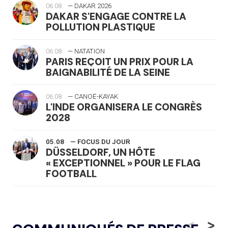
06.08
— DAKAR 2026
DAKAR S'ENGAGE CONTRE LA
POLLUTION PLASTIQUE
06.08
— NATATION
PARIS REÇOIT UN PRIX POUR LA
BAIGNABILITÉ DE LA SEINE
06.08
— CANOË-KAYAK
L'INDE ORGANISERA LE CONGRÈS
2028
05.08
— FOCUS DU JOUR
DÜSSELDORF, UN HÔTE
« EXCEPTIONNEL » POUR LE FLAG
FOOTBALL
05.08
— LUGE
LE RÊVE DE VOIR LA LUGE ALPINE
<
>