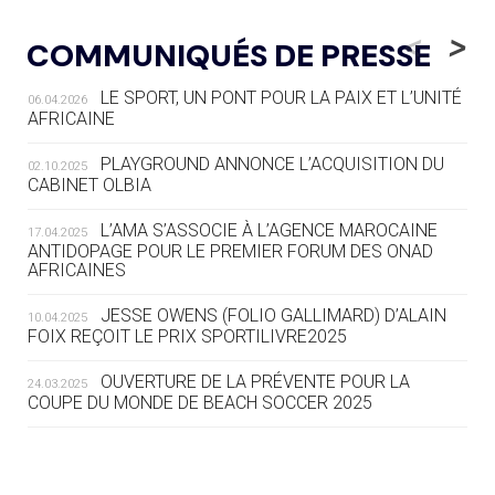
05.08
— LUGE
LE RÊVE DE VOIR LA LUGE ALPINE
<
>
COMMUNIQUÉS DE PRESSE
AUX JO « N'EST PAS FINI »
LE SPORT, UN PONT POUR LA PAIX ET L’UNITÉ
06.04.2026
05.08
— TIR À L'ARC
AFRICAINE
DES MONDIAUX À BRISBANE SUR LA
ROUTE DES JO 2032
PLAYGROUND ANNONCE L’ACQUISITION DU
02.10.2025
CABINET OLBIA
05.08
— ALPES FRANÇAISES 2030
LE VILLAGE OLYMPIQUE DES ARAVIS
L’AMA S’ASSOCIE À L’AGENCE MAROCAINE
17.04.2025
SE DESSINE
ANTIDOPAGE POUR LE PREMIER FORUM DES ONAD
AFRICAINES
04.08
— FOCUS DU JOUR
JESSE OWENS (FOLIO GALLIMARD) D’ALAIN
10.04.2025
LE COJOP A TROUVÉ SON VILLAGE
FOIX REÇOIT LE PRIX SPORTILIVRE2025
OLYMPIQUE LYONNAIS
OUVERTURE DE LA PRÉVENTE POUR LA
24.03.2025
COUPE DU MONDE DE BEACH SOCCER 2025
04.08
— ALLEMAGNE
« L'ALLEMAGNE PEUT DÉMONTRER
COMMENT ORGANISER DES JO
RESPONSABLES »
L’AMA FÉLICITE RICHARD POUND ET VALÉRIE
24.03.2025
FOURNEYRON, RÉCOMPENSÉS DE L’ORDRE OLYMPIQUE