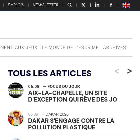
|
EMPLOIS
|
NEWSLETTER
|
|
|
|
|
NNENT AUX JEUX
LE MONDE DE L’ESCRIME
ARCHIVES
<
>
TOUS LES ARTICLES
06.08
— FOCUS DU JOUR
AIX-LA-CHAPELLE, UN SITE
D'EXCEPTION QUI RÊVE DES JO
06.08
— DAKAR 2026
DAKAR S'ENGAGE CONTRE LA
POLLUTION PLASTIQUE