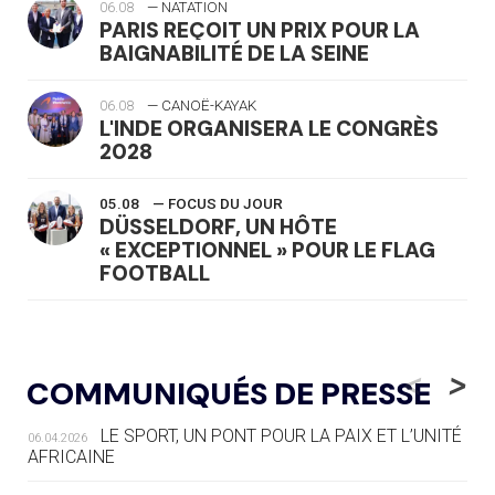
06.08
— NATATION
PARIS REÇOIT UN PRIX POUR LA
BAIGNABILITÉ DE LA SEINE
06.08
— CANOË-KAYAK
L'INDE ORGANISERA LE CONGRÈS
2028
05.08
— FOCUS DU JOUR
DÜSSELDORF, UN HÔTE
« EXCEPTIONNEL » POUR LE FLAG
FOOTBALL
05.08
— LUGE
LE RÊVE DE VOIR LA LUGE ALPINE
<
>
COMMUNIQUÉS DE PRESSE
AUX JO « N'EST PAS FINI »
LE SPORT, UN PONT POUR LA PAIX ET L’UNITÉ
06.04.2026
05.08
— TIR À L'ARC
AFRICAINE
DES MONDIAUX À BRISBANE SUR LA
ROUTE DES JO 2032