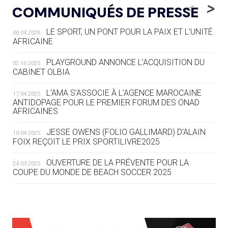
LE RÊVE DE VOIR LA LUGE ALPINE
<
>
COMMUNIQUÉS DE PRESSE
AUX JO « N'EST PAS FINI »
LE SPORT, UN PONT POUR LA PAIX ET L’UNITÉ
06.04.2026
05.08
— TIR À L'ARC
AFRICAINE
DES MONDIAUX À BRISBANE SUR LA
ROUTE DES JO 2032
PLAYGROUND ANNONCE L’ACQUISITION DU
02.10.2025
CABINET OLBIA
05.08
— ALPES FRANÇAISES 2030
LE VILLAGE OLYMPIQUE DES ARAVIS
L’AMA S’ASSOCIE À L’AGENCE MAROCAINE
17.04.2025
SE DESSINE
ANTIDOPAGE POUR LE PREMIER FORUM DES ONAD
AFRICAINES
04.08
— FOCUS DU JOUR
JESSE OWENS (FOLIO GALLIMARD) D’ALAIN
10.04.2025
LE COJOP A TROUVÉ SON VILLAGE
FOIX REÇOIT LE PRIX SPORTILIVRE2025
OLYMPIQUE LYONNAIS
OUVERTURE DE LA PRÉVENTE POUR LA
24.03.2025
COUPE DU MONDE DE BEACH SOCCER 2025
04.08
— ALLEMAGNE
« L'ALLEMAGNE PEUT DÉMONTRER
COMMENT ORGANISER DES JO
RESPONSABLES »
L’AMA FÉLICITE RICHARD POUND ET VALÉRIE
24.03.2025
FOURNEYRON, RÉCOMPENSÉS DE L’ORDRE OLYMPIQUE