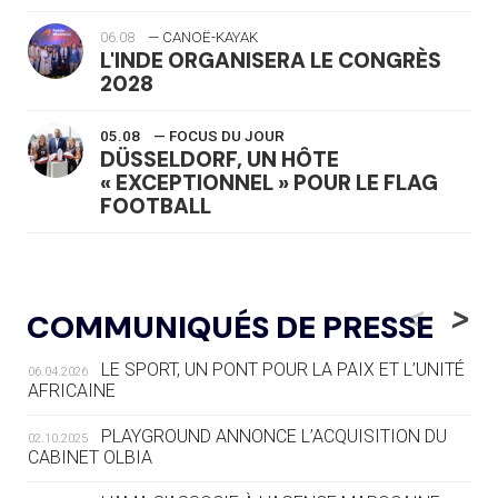
06.08
— CANOË-KAYAK
L'INDE ORGANISERA LE CONGRÈS
2028
05.08
— FOCUS DU JOUR
DÜSSELDORF, UN HÔTE
« EXCEPTIONNEL » POUR LE FLAG
FOOTBALL
05.08
— LUGE
LE RÊVE DE VOIR LA LUGE ALPINE
<
>
COMMUNIQUÉS DE PRESSE
AUX JO « N'EST PAS FINI »
LE SPORT, UN PONT POUR LA PAIX ET L’UNITÉ
06.04.2026
05.08
— TIR À L'ARC
AFRICAINE
DES MONDIAUX À BRISBANE SUR LA
ROUTE DES JO 2032
PLAYGROUND ANNONCE L’ACQUISITION DU
02.10.2025
CABINET OLBIA
05.08
— ALPES FRANÇAISES 2030