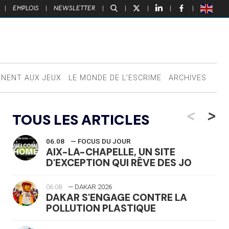
|
EMPLOIS
|
NEWSLETTER
|
|
|
|
|
NNENT AUX JEUX
LE MONDE DE L’ESCRIME
ARCHIVES
<
>
TOUS LES ARTICLES
06.08
— FOCUS DU JOUR
AIX-LA-CHAPELLE, UN SITE
D'EXCEPTION QUI RÊVE DES JO
06.08
— DAKAR 2026
DAKAR S'ENGAGE CONTRE LA
POLLUTION PLASTIQUE