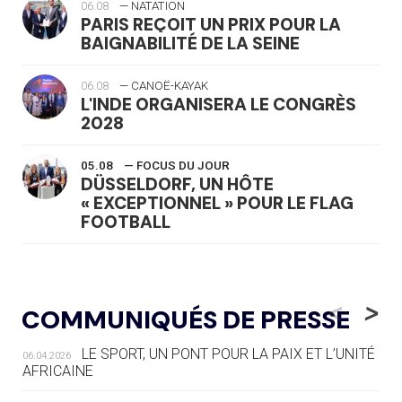
06.08
— NATATION
PARIS REÇOIT UN PRIX POUR LA
BAIGNABILITÉ DE LA SEINE
06.08
— CANOË-KAYAK
L'INDE ORGANISERA LE CONGRÈS
2028
05.08
— FOCUS DU JOUR
DÜSSELDORF, UN HÔTE
« EXCEPTIONNEL » POUR LE FLAG
FOOTBALL
05.08
— LUGE
LE RÊVE DE VOIR LA LUGE ALPINE
<
>
COMMUNIQUÉS DE PRESSE
AUX JO « N'EST PAS FINI »
LE SPORT, UN PONT POUR LA PAIX ET L’UNITÉ
06.04.2026
05.08
— TIR À L'ARC
AFRICAINE
DES MONDIAUX À BRISBANE SUR LA
ROUTE DES JO 2032