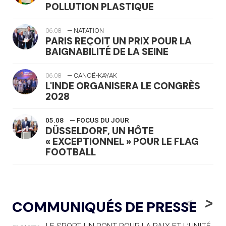
POLLUTION PLASTIQUE
06.08
— NATATION
PARIS REÇOIT UN PRIX POUR LA
BAIGNABILITÉ DE LA SEINE
06.08
— CANOË-KAYAK
L'INDE ORGANISERA LE CONGRÈS
2028
05.08
— FOCUS DU JOUR
DÜSSELDORF, UN HÔTE
« EXCEPTIONNEL » POUR LE FLAG
FOOTBALL
05.08
— LUGE
LE RÊVE DE VOIR LA LUGE ALPINE
<
>
COMMUNIQUÉS DE PRESSE
AUX JO « N'EST PAS FINI »