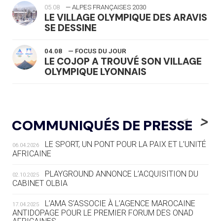
05.08
— ALPES FRANÇAISES 2030
LE VILLAGE OLYMPIQUE DES ARAVIS
SE DESSINE
04.08
— FOCUS DU JOUR
LE COJOP A TROUVÉ SON VILLAGE
OLYMPIQUE LYONNAIS
04.08
— ALLEMAGNE
« L'ALLEMAGNE PEUT DÉMONTRER
<
>
COMMUNIQUÉS DE PRESSE
COMMENT ORGANISER DES JO
RESPONSABLES »
LE SPORT, UN PONT POUR LA PAIX ET L’UNITÉ
06.04.2026
AFRICAINE
04.08
— ESCRIME
LA FIE LANCE LES GRANDES
PLAYGROUND ANNONCE L’ACQUISITION DU
02.10.2025
MANŒUVRES EN VUE DES JO
CABINET OLBIA
04.08
— DAKAR 2026
L’AMA S’ASSOCIE À L’AGENCE MAROCAINE
17.04.2025
DES FRESQUES CÉLÈBRENT LES JOJ
ANTIDOPAGE POUR LE PREMIER FORUM DES ONAD