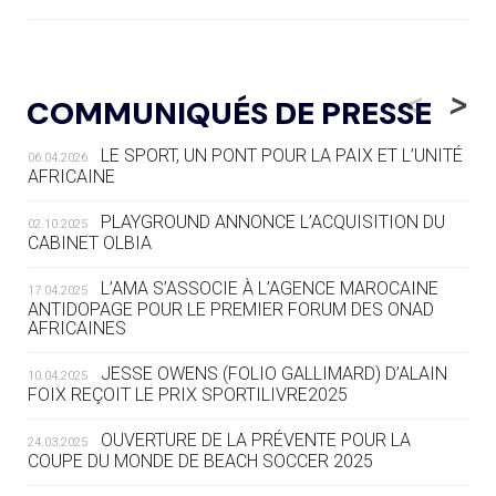
05.08
— LUGE
LE RÊVE DE VOIR LA LUGE ALPINE
<
>
COMMUNIQUÉS DE PRESSE
AUX JO « N'EST PAS FINI »
LE SPORT, UN PONT POUR LA PAIX ET L’UNITÉ
06.04.2026
05.08
— TIR À L'ARC
AFRICAINE
DES MONDIAUX À BRISBANE SUR LA
ROUTE DES JO 2032
PLAYGROUND ANNONCE L’ACQUISITION DU
02.10.2025
CABINET OLBIA
05.08
— ALPES FRANÇAISES 2030
LE VILLAGE OLYMPIQUE DES ARAVIS
L’AMA S’ASSOCIE À L’AGENCE MAROCAINE
17.04.2025
SE DESSINE
ANTIDOPAGE POUR LE PREMIER FORUM DES ONAD
AFRICAINES
04.08
— FOCUS DU JOUR
JESSE OWENS (FOLIO GALLIMARD) D’ALAIN
10.04.2025
LE COJOP A TROUVÉ SON VILLAGE
FOIX REÇOIT LE PRIX SPORTILIVRE2025
OLYMPIQUE LYONNAIS
OUVERTURE DE LA PRÉVENTE POUR LA
24.03.2025
COUPE DU MONDE DE BEACH SOCCER 2025
04.08
— ALLEMAGNE
« L'ALLEMAGNE PEUT DÉMONTRER